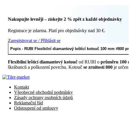
kotouč
100
mm
Nakupujte levněji – získejte 2 % zpět z každé objednávky
#800
pro
Registrace je zdarma. Platí pro objednávky nad 30 €.
suché
leštění
Zaregistrovat se / Přihlásit se
(Ref.
62974)
Popis - RUBI Flexibilní diamantový leštící kotouč 100 mm #800 pro 
množství
Flexibilní leštící diamantový kotouč
od RUBI o
průměru 100 
škrábanců a poškození povrchu. Kotouč
se zrnitostí 800
je určen 
Kontakt
Všeobecné obchodní podmínky
Zásady ochrany osobních údajů
Reklamační řád
Odstoupení od smlouvy