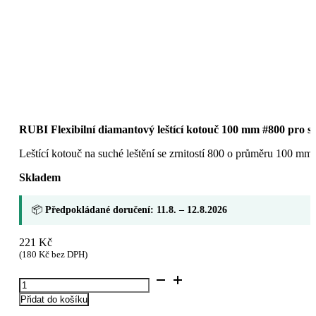
RUBI Flexibilní diamantový leštící kotouč 100 mm #800 pro suc
Leštící kotouč na suché leštění se zrnitostí 800 o průměru 100 mm
Skladem
📦
Předpokládané doručení: 11.8. – 12.8.2026
221
Kč
(
180
Kč
bez DPH)
RUBI
Flexibilní
Přidat do košíku
diamantový
leštící