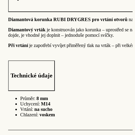
Diamantová korunka RUBI DRYGRES pro vrtání otvorů
na
Diamantový vrták
je konstruován jako korunka – uprostřed se nac
dojde, je vhodné jej doplnit – jednoduše pomocí svíčky.
Při vrtání
je zapotřebí vyvíjet přiměřený tlak na vrták – při velké
Technické údaje
Průměr:
8 mm
Uchycení:
M14
Vrtání:
na sucho
Chlazení:
voskem