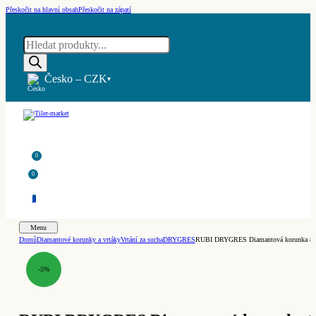
Přeskočit na hlavní obsah
Přeskočit na zápatí
Products
search
Česko – CZK
▾
0
0
0
Menu
Domů
Diamantové korunky a vrtáky
Vrtání za sucha
DRYGRES
RUBI DRYGRES Diamantová korunka 8 
-5%