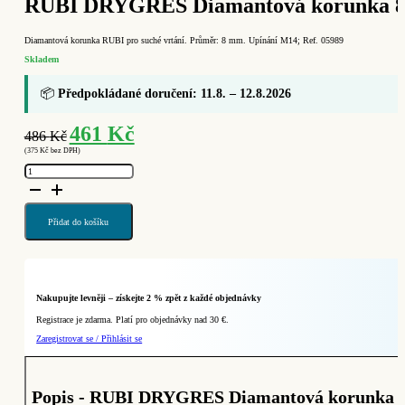
RUBI DRYGRES Diamantová korunka 8 
Diamantová korunka RUBI pro suché vrtání. Průměr: 8 mm. Upínání M14; Ref. 05989
Skladem
📦
Předpokládané doručení: 11.8. – 12.8.2026
Původní
Aktuální
461
Kč
486
Kč
cena
cena
(
375
Kč
bez DPH)
byla:
je:
RUBI
486 Kč.
461 Kč.
DRYGRES
Diamantová
korunka
8
mm
Přidat do košíku
(Ref.
05989)
množství
Nakupujte levněji – získejte 2 % zpět z každé objednávky
Registrace je zdarma. Platí pro objednávky nad 30 €.
Zaregistrovat se / Přihlásit se
Popis - RUBI DRYGRES Diamantová korunka 8