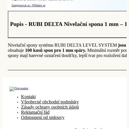
Zaregistrovat se / Přihlásit se
Popis - RUBI DELTA Nivelační spona 1 mm – 100
Nivelační spony systému RUBI DELTA LEVEL SYSTEM
jsou 
obsahuje
100 kusů spon pro 1 mm spáry.
Minimální rozměr použí
spony mají barevné označení tloušťky, lepší tvar pro rozložení tlak
Kontakt
Všeobecné obchodní podmínky
Zásady ochrany osobních údajů
Reklamační řád
Odstoupení od smlouvy