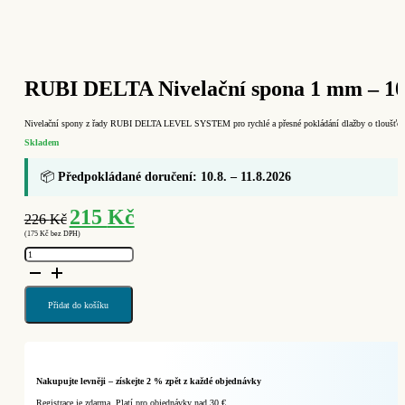
RUBI DELTA Nivelační spona 1 mm – 100
Nivelační spony z řady RUBI DELTA LEVEL SYSTEM pro rychlé a přesné pokládání dlažby o tloušťce 
Skladem
📦
Předpokládané doručení: 10.8. – 11.8.2026
Původní
Aktuální
215
Kč
226
Kč
cena
cena
(
175
Kč
bez DPH)
byla:
je:
RUBI
226 Kč.
215 Kč.
DELTA
Nivelační
spona
1
mm
Přidat do košíku
–
100
ks
(Ref.
02850)
množství
Nakupujte levněji – získejte 2 % zpět z každé objednávky
Registrace je zdarma. Platí pro objednávky nad 30 €.