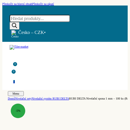
Přeskočit na hlavní obsah
Přeskočit na zápatí
Products
search
Česko – CZK
▾
0
0
0
Menu
Domů
Nivelační sety
Nivelační systém RUBI DELTA
RUBI DELTA Nivelační spona 1 mm – 100 ks (Ref.
-5%