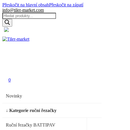
Přeskočit na hlavní obsah
Přeskočit na zápatí
info@tiler-market.com
Products
search
Česko – CZK
▾
0
0
0
Novinky
↓ Kategorie ruční řezačky
Ruční řezačky BATTIPAV