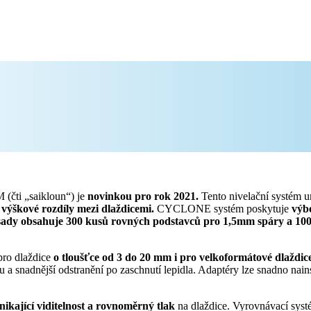
ti „saikloun“) je
novinkou pro rok 2021.
Tento nivelační systém 
 výškové rozdíly mezi dlaždicemi.
CYCLONE systém poskytuje
výb
sady obsahuje 300 kusů rovných podstavců pro 1,5mm spáry a 10
pro dlaždice
o tloušťce od 3 do 20 mm
i pro velkoformátové dlaždic
u a snadnější odstranění po zaschnutí lepidla. Adaptéry lze snadno nain
nikající viditelnost a rovnoměrný tlak
na dlaždice. Vyrovnávací syst