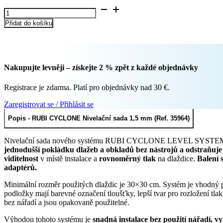
byla:
je:
RUBI
1
1
CYCLONE
229 Kč.
167 Kč.
Přidat do košíku
Nivelační
sada
1,5
mm
(Ref.
Nakupujte levněji – získejte 2 % zpět z každé objednávky
35964)
množství
Registrace je zdarma. Platí pro objednávky nad 30 €.
Zaregistrovat se / Přihlásit se
Popis - RUBI CYCLONE Nivelační sada 1,5 mm (Ref. 35964)
Nivelační sada nového systému RUBI CYCLONE LEVEL SYSTEM (č
jednodušší pokládku dlažeb a obkladů bez nástrojů a odstraňuje
viditelnost
v místě instalace a
rovnoměrný tlak
na dlaždice.
Balení 
adaptérů.
Minimální rozměr použitých dlaždic je 30×30 cm. Systém je vhodný 
podložky mají barevné označení tloušťky, lepší tvar pro rozložení tlak
bez nářadí a jsou opakovaně použitelné.
Výhodou tohoto systému je
snadná instalace bez použití nářadí, vy