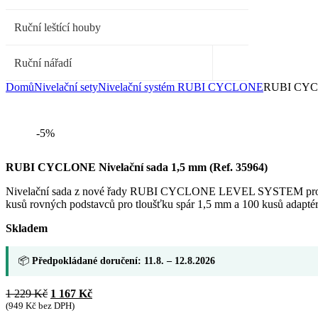
Ruční leštící houby
Ruční nářadí
Domů
Nivelační sety
Nivelační systém RUBI CYCLONE
RUBI CYCLO
-5%
RUBI CYCLONE Nivelační sada 1,5 mm (Ref. 35964)
Nivelační sada z nové řady RUBI CYCLONE LEVEL SYSTEM pro rychl
kusů rovných podstavců pro tloušťku spár 1,5 mm a 100 kusů adapté
Skladem
📦
Předpokládané doručení: 11.8. – 12.8.2026
Původní
Aktuální
1 229
Kč
1 167
Kč
cena
cena
(
949
Kč
bez DPH)