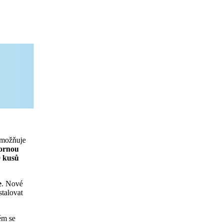
umožňuje
ornou
0 kusů
e
. Nové
stalovat
ém se