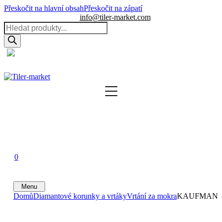
Přeskočit na hlavní obsah
Přeskočit na zápatí
info@tiler-market.com
Products
search
Česko – CZK
▾
0
0
0
Menu
Domů
Diamantové korunky a vrtáky
Vrtání za mokra
KAUFMANN Dia