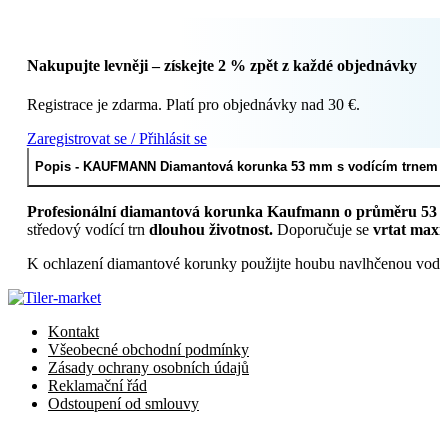
mm
s
vodícím
Nakupujte levněji – získejte 2 % zpět z každé objednávky
trnem
(Ref.
Registrace je zdarma. Platí pro objednávky nad 30 €.
26.200.03)
množství
Zaregistrovat se / Přihlásit se
Popis - KAUFMANN Diamantová korunka 53 mm s vodícím trnem (Re
Profesionální diamantová korunka Kaufmann o průměru 53
středový vodící trn
dlouhou životnost.
Doporučuje se
vrtat maxi
K ochlazení diamantové korunky použijte houbu navlhčenou vodou. 
Kontakt
Všeobecné obchodní podmínky
Zásady ochrany osobních údajů
Reklamační řád
Odstoupení od smlouvy