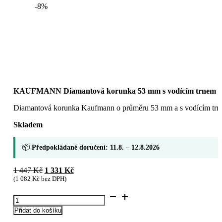
-8%
KAUFMANN Diamantová korunka 53 mm s vodícím trnem (Re
Diamantová korunka Kaufmann o průměru 53 mm a s vodícím trnem
Skladem
📦
Předpokládané doručení: 11.8. – 12.8.2026
Původní
Aktuální
1 447
Kč
1 331
Kč
cena
cena
(
1 082
Kč
bez DPH)
byla:
je:
KAUFMANN
1
1
Diamantová
447 Kč.
331 Kč.
Přidat do košíku
korunka
53