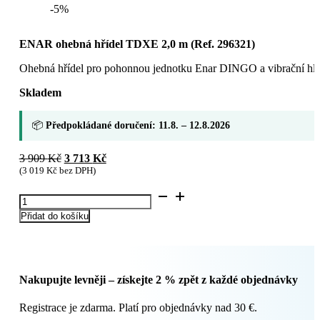
-5%
ENAR ohebná hřídel TDXE 2,0 m (Ref. 296321)
Ohebná hřídel pro pohonnou jednotku Enar DINGO a vibrační hla
Skladem
📦
Předpokládané doručení: 11.8. – 12.8.2026
Původní
Aktuální
3 909
Kč
3 713
Kč
cena
cena
(
3 019
Kč
bez DPH)
byla:
je:
ENAR
3
3
ohebná
909 Kč.
713 Kč.
Přidat do košíku
hřídel
TDXE
2,0
m
(Ref.
Nakupujte levněji – získejte 2 % zpět z každé objednávky
296321)
množství
Registrace je zdarma. Platí pro objednávky nad 30 €.