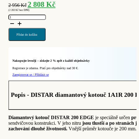
Původní
Aktuální
2 808
Kč
2 956
Kč
cena
cena
(
2 283
Kč
bez DPH)
byla:
je:
DISTAR
2
2
diamantový
kotouč
956 Kč.
808 Kč.
1A1R
200
EDGE
Přidat do košíku
–
na
Jolly
hrany
(Ref.
11120421015)
množství
Nakupujte levněji – získejte 2 % zpět z každé objednávky
Registrace je zdarma. Platí pro objednávky nad 30 €.
Zaregistrovat se / Přihlásit se
Popis - DISTAR diamantový kotouč 1A1R 200 ED
Diamantový kotouč DISTAR 200 EDGE
je speciálně určen
pro
sendvičovou konstrukci. V jeho nitru
jsou tlustší a po stranách 
zachování dlouhé životnosti.
Vnější průměr kotouče je 200 mm. Vni