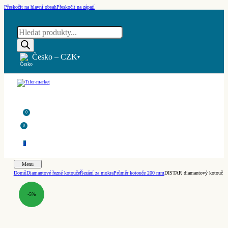
Přeskočit na hlavní obsah
Přeskočit na zápatí
Products
search
Česko – CZK
▾
0
0
0
Menu
Domů
Diamantové řezné kotouče
Řezání za mokra
Průměr kotouče 200 mm
DISTAR diamantový kotouč 1A
-5%