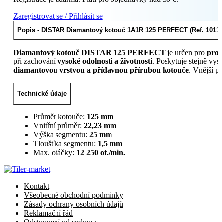
Zaregistrovat se / Přihlásit se
Popis - DISTAR Diamantový kotouč 1A1R 125 PERFECT (Ref. 1011
Diamantový kotouč DISTAR 125 PERFECT
je určen pro
pro 
při zachování
vysoké odolnosti a životnosti
. Poskytuje stejně vy
diamantovou vrstvou a přídavnou přírubou kotouče
. Vnější p
Technické údaje
Průměr kotouče:
125 mm
Vnitřní průměr:
22,23 mm
Výška segmentu:
25 mm
Tloušťka segmentu:
1,5 mm
Max. otáčky:
12 250 ot./min.
Kontakt
Všeobecné obchodní podmínky
Zásady ochrany osobních údajů
Reklamační řád
Odstoupení od smlouvy