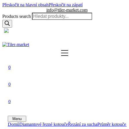
Přeskočit na hlavní obsah
Přeskočit na zápatí
info@tiler-market.com
Products search
Česko – CZK
▾
0
0
0
Menu
Domů
Diamantové řezné kotouče
Řezání za sucha
Průměr kotouče