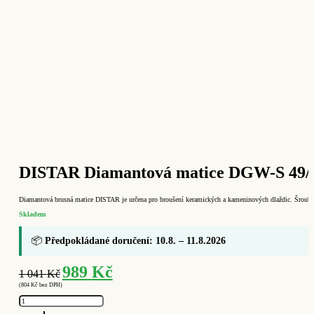
DISTAR Diamantová matice DGW-S 49/M
Diamantová brusná matice DISTAR je určena pro broušení keramických a kameninových dlaždic. Šroubuj
Skladem
📦
Předpokládané doručení: 10.8. – 11.8.2026
Původní
Aktuální
989
Kč
1 041
Kč
cena
cena
(
804
Kč
bez DPH)
byla:
je:
DISTAR
1
989 Kč.
Diamantová
matice