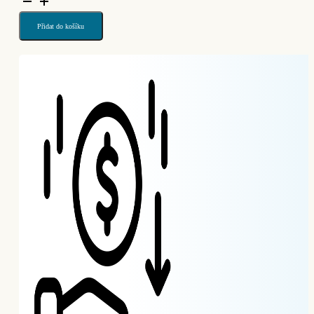
041 Kč.
DGW-
S
49/M14
Přidat do košíku
HARD
CERAMICS
70
–
zrnitost
70
(Ref.
17483523216)
množství