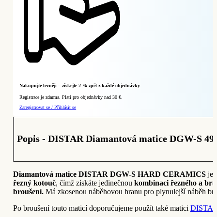
Nakupujte levněji – získejte 2 % zpět z každé objednávky
Registrace je zdarma. Platí pro objednávky nad 30 €.
Zaregistrovat se / Přihlásit se
Popis - DISTAR Diamantová matice DGW-S 49/
Diamantová matice DISTAR DGW-S HARD CERAMICS
je 
řezný kotouč
, čímž získáte jedinečnou
kombinaci řezného a bru
broušení.
Má zkosenou náběhovou hranu pro plynulejší náběh br
Po broušení touto maticí doporučujeme použít také matici
DISTAR