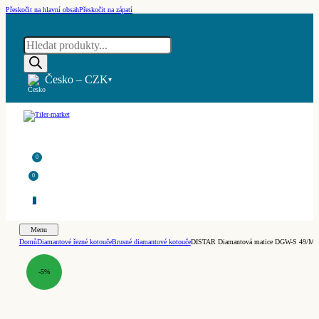
Přeskočit na hlavní obsah
Přeskočit na zápatí
Products
search
Česko – CZK
▾
0
0
0
Menu
Domů
Diamantové řezné kotouče
Brusné diamantové kotouče
DISTAR Diamantová matice DGW-S 49/M14
-5%