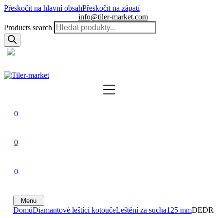
Přeskočit na hlavní obsah
Přeskočit na zápatí
info@tiler-market.com
Products search
Česko – CZK
▾
0
0
0
Menu
Domů
Diamantové leštící kotouče
Leštění za sucha
125 mm
DEDRA D