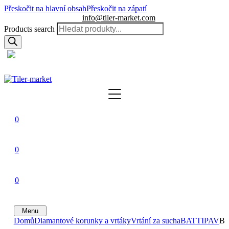
Přeskočit na hlavní obsah
Přeskočit na zápatí
info@tiler-market.com
Products search
Česko – CZK
▾
0
0
0
Menu
Domů
Diamantové korunky a vrtáky
Vrtání za sucha
BATTIPAV
BA