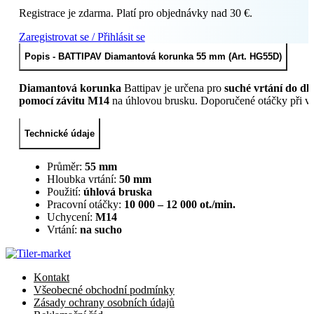
Registrace je zdarma. Platí pro objednávky nad 30 €.
Zaregistrovat se / Přihlásit se
Popis - BATTIPAV Diamantová korunka 55 mm (Art. HG55D)
Diamantová korunka
Battipav je určena pro
suché vrtání do dl
pomocí závitu M14
na úhlovou brusku. Doporučené otáčky při vr
Technické údaje
Průměr:
55 mm
Hloubka vrtání:
50 mm
Použití:
úhlová bruska
Pracovní otáčky:
10 000 – 12 000 ot./min.
Uchycení:
M14
Vrtání:
na sucho
Kontakt
Všeobecné obchodní podmínky
Zásady ochrany osobních údajů