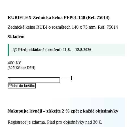
RUBIFLEX Zednická kelna PFP01-140 (Ref. 75014)
Zednická kelna RUBI o rozměrech 140 x 75 mm. Ref. 75014
Skladem
📦
Předpokládané doručení: 11.8. – 12.8.2026
400
Kč
(
325
Kč
bez DPH)
RUBIFLEX
Zednická
Přidat do košíku
kelna
PFP01-
140
(Ref.
75014)
Nakupujte levněji – získejte 2 % zpět z každé objednávky
množství
Registrace je zdarma. Platí pro objednávky nad 30 €.