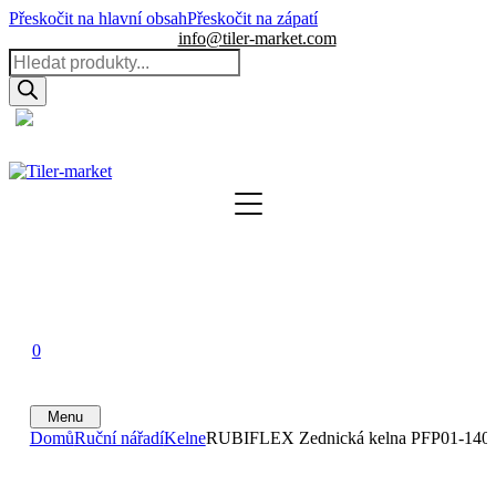
Přeskočit na hlavní obsah
Přeskočit na zápatí
info@tiler-market.com
Products
search
Česko – CZK
▾
0
0
0
Menu
Domů
Ruční nářadí
Kelne
RUBIFLEX Zednická kelna PFP01-140 (