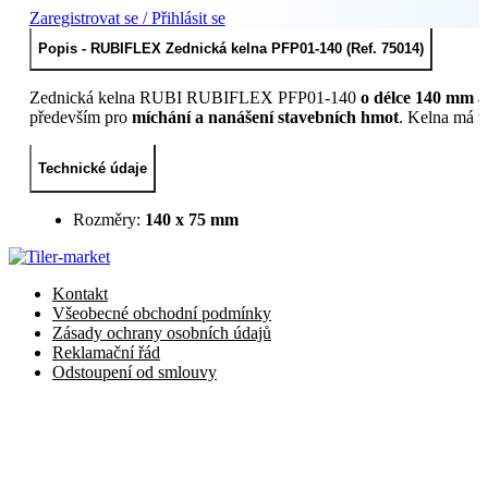
Zaregistrovat se / Přihlásit se
Popis - RUBIFLEX Zednická kelna PFP01-140 (Ref. 75014)
Zednická kelna RUBI RUBIFLEX PFP01-140
o délce 140 mm a
především pro
míchání a nanášení stavebních hmot
. Kelna má 
Technické údaje
Rozměry:
140 x 75 mm
Kontakt
Všeobecné obchodní podmínky
Zásady ochrany osobních údajů
Reklamační řád
Odstoupení od smlouvy