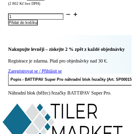
cena
cena
(
2 802
Kč
bez DPH)
byla:
je:
BATTIPAV
4
3
Super
595 Kč.
446 Kč.
Přidat do košíku
Pro
náhradní
blok
řezačky
(Art.
Nakupujte levněji – získejte 2 % zpět z každé objednávky
SP00015)
množství
Registrace je zdarma. Platí pro objednávky nad 30 €.
Zaregistrovat se / Přihlásit se
Popis - BATTIPAV Super Pro náhradní blok řezačky (Art. SP00015)
Náhradní blok (běžec) řezačky BATTIPAV Super Pro.