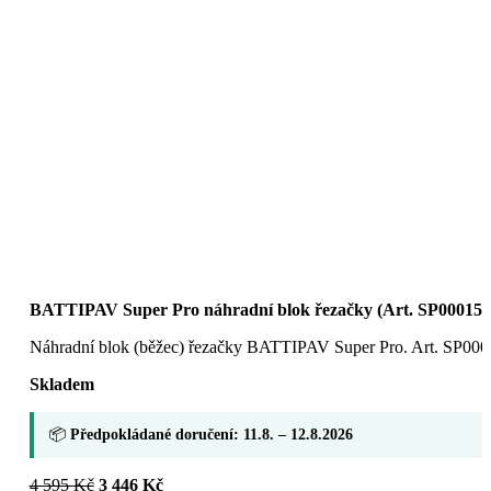
BATTIPAV Super Pro náhradní blok řezačky (Art. SP00015)
Náhradní blok (běžec) řezačky BATTIPAV Super Pro. Art. SP000
Skladem
📦
Předpokládané doručení: 11.8. – 12.8.2026
Původní
Aktuální
4 595
Kč
3 446
Kč