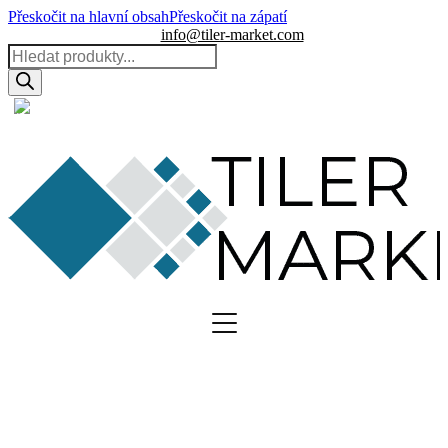
Přeskočit na hlavní obsah
Přeskočit na zápatí
info@tiler-market.com
Products
search
Česko – CZK
▾
0
0